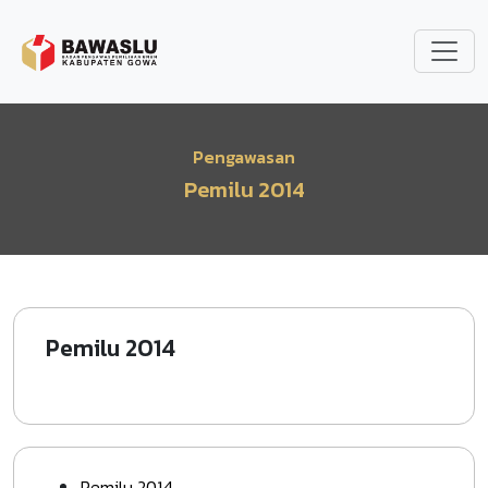
Lompat ke isi utama
Pengawasan
Pemilu 2014
Pemilu 2014
Pemilu 2014